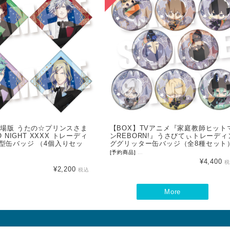
劇場版 うたの☆プリンスさま
【BOX】TVアニメ『家庭教師ヒット
O NIGHT XXXX トレーディ
ンREBORN!』うさびてぃトレーディ
型缶バッジ （4個入りセッ
ググリッター缶バッジ（全8種セット
[予約商品]
NEO GATE オリジナルデフォル
身ビジュアルを使用した、ダイヤ型缶バッジが登場！ 鞄やポーチなどにつけて楽しんでいただけます…！ 
¥4,400
¥2,200
税込
More