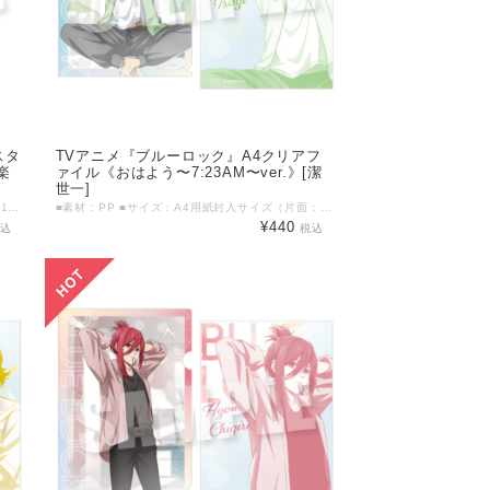
スタ
TVアニメ『ブルーロック』A4クリアフ
楽
ァイル《おはよう〜7:23AM〜ver.》[潔
世一]
■素材：アクリル ■サイズ：本体 約W85mm×H165mm以内/台座 約W48mm×H48mm以内 ©金城宗幸・ノ村優介・講談社／「ブルーロック」製作委員会
■素材：PP ■サイズ：A4用紙封入サイズ（片面：219mm×310mm） ©金城宗幸・ノ村優介・講談社／「ブルーロック」製作委員会
¥440
税込
税込