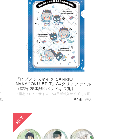
『ヒプノシスマイク SANRIO
ル
NAKAYOKU EDIT』A4クリアファイル
（碧棺 左馬刻×バッドばつ丸）
・素材：PP ・サイズ：A4用紙封入サイズ（片面：約219mm×310mm） ©KING RECORD ©'76, '79, '86, '88, '89, '90, '93, '96, '98, '01, '05, '12, '13, '19 SANRIO APPR. NO. S601899
・素材：PP ・サイズ：A4用紙封入サイズ（片面：約219mm×310mm） ©KING RECORD ©'76, '79, '86, '88, '89, '90, '93, '96, '98, '01, '05, '12, '13, '19 SANRIO APPR. NO. S601899
¥495
税込
税込