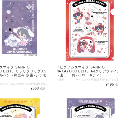
マイク SANRIO
『ヒプノシスマイク SANRIO
KU EDIT』サラサクリップ0.5
NAKAYOKU EDIT』A4クリアファイ
ルペン（神宮寺 寂雷×シナモ
（山田 一郎×ハローキティ）
■素材：樹脂 ■サイズ：約145mm×10mm以内 ©KING RECORD ©'76, '79, '86, '88, '89, '90, '93, '96, '98, '01, '05, '12, '13, '19 SANRIO APPR. NO. S601899
¥495
¥660
税込