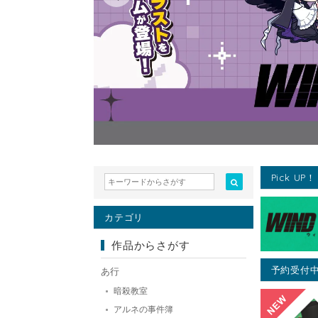
Pick UP！
カテゴリ
作品からさがす
予約受付
あ行
暗殺教室
アルネの事件簿