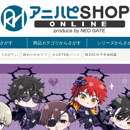
さがす
商品カテゴリからさがす
シリーズからさ
うさびてぃ
終わりのセラフ
ホロEYE缶バッジ
BLEACH 千年血戦篇