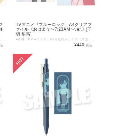
フ
TVアニメ『ブルーロック』A4クリアフ
蜂
ァイル《おはよう〜7:23AM〜ver.》[千
切 豹馬]
■素材：PP ■サイズ：A4用紙封入サイズ（片面：219mm×310mm） ©金城宗幸・ノ村優介・講談社／「ブルーロック」製作委員会
■素材：PP ■サイズ：A4用紙封入サイズ（片面：219mm×310mm） ©金城宗幸・ノ村優介・講談社／「ブルーロック」製作委員会
¥440
税込
税込