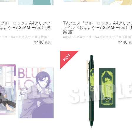
『ブルーロック』A4クリアフ
TVアニメ『ブルーロック』A4クリア
よう〜7:23AM〜ver.》[糸
ァイル《おはよう〜7:23AM〜ver.》[
楽 廻]
■素材：PP ■サイズ：A4用紙封入サイズ（片面：219mm×310mm） ©金城宗幸・ノ村優介・講談社／「ブルーロック」製作委員会
¥440
¥440
税込