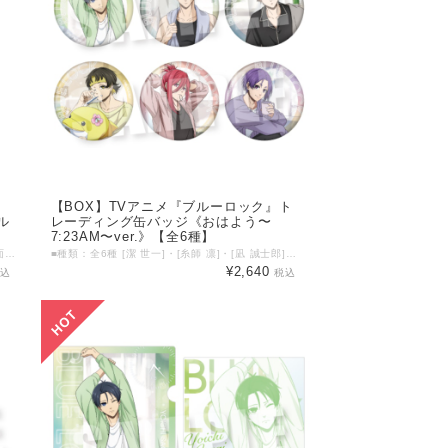
【BOX】TVアニメ『ブルーロック』ト
ル
レーディング缶バッジ《おはよう〜
7:23AM〜ver.》【全6種】
・素材：PP ・サイズ：A4用紙封入サイズ（片面：約219mm×310mm） ©KING RECORD ©'76, '79, '86, '88, '89, '90, '93, '96, '98, '01, '05, '12, '13, '19 SANRIO APPR. NO. S601899
■種類：全6種 [潔 世一]・[糸師 凛]・[凪 誠士郎]・[蜂楽 廻]・[千切 豹馬]・[御影 玲王] ■素材：金属・紙・PP ■サイズ：直径 約57mm ※1BOXご購入で、全6種をコンプリートすることが可能です。 ©金城宗幸・ノ村優介・講談社／「ブルーロック」製作委員会
¥2,640
税込
税込