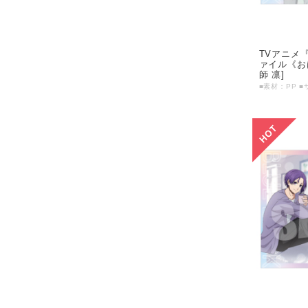
TVアニメ
ァイル《おは
師 凛]