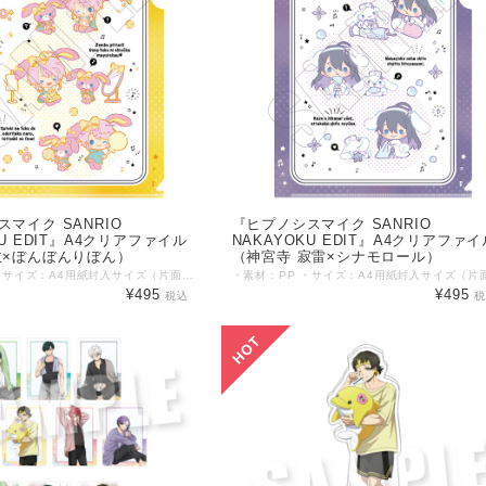
マイク SANRIO
『ヒプノシスマイク SANRIO
KU EDIT』A4クリアファイル
NAKAYOKU EDIT』A4クリアファイ
数×ぼんぼんりぼん）
（神宮寺 寂雷×シナモロール）
・素材：PP ・サイズ：A4用紙封入サイズ（片面：約219mm×310mm） ©KING RECORD ©'76, '79, '86, '88, '89, '90, '93, '96, '98, '01, '05, '12, '13, '19 SANRIO APPR. NO. S601899
¥495
¥495
税込