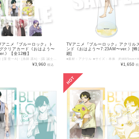
TVアニメ『ブルーロック』ト
TVアニメ『ブルーロック』アクリル
グクリアカード《おはよう〜
ンド《おはよう〜7:23AM〜ver.》[蜂
ver.》【全12種】
廻]
■種類：全12種 [潔 世一A]・[糸師 凛A]・[凪 誠士郎A]・[蜂楽 廻A]・[千切 豹馬A]・[御影 玲王A]・[潔 世一B]・[糸師 凛B]・[凪 誠士郎B]・[蜂楽 廻B]・[千切 豹馬B]・[御影 玲王B] ■素材：PET ■サイズ：約W63mm×H89mm以内 ※1BOXご購入で、全12種をコンプリートすることが可能です。 ©金城宗幸・ノ村優介・講談社／「ブルーロック」製作委員会
¥3,960
¥1,650
税込