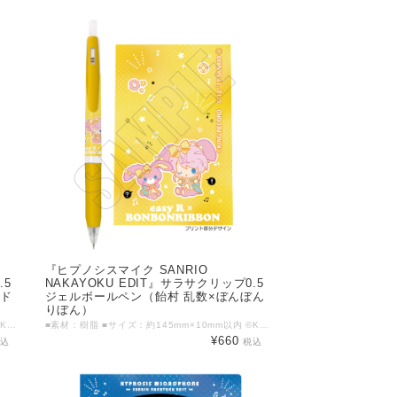
『ヒプノシスマイク SANRIO
.5
NAKAYOKU EDIT』サラサクリップ0.5
ッド
ジェルボールペン（飴村 乱数×ぼんぼん
りぼん）
■素材：樹脂 ■サイズ：約145mm×10mm以内 ©KING RECORD ©'76, '79, '86, '88, '89, '90, '93, '96, '98, '01, '05, '12, '13, '19 SANRIO APPR. NO. S601899
■素材：樹脂 ■サイズ：約145mm×10mm以内 ©KING RECORD ©'76, '79, '86, '88, '89, '90, '93, '96, '98, '01, '05, '12, '13, '19 SANRIO APPR. NO. S601899
¥660
税込
税込