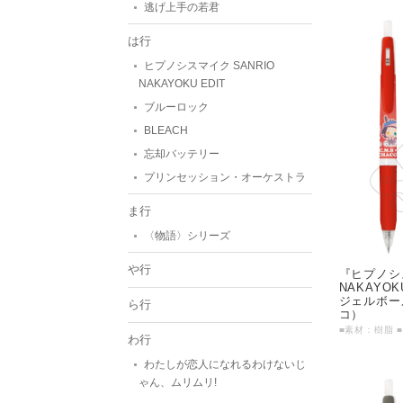
逃げ上手の若君
は行
ヒプノシスマイク SANRIO
NAKAYOKU EDIT
ブルーロック
BLEACH
忘却バッテリー
プリンセッション・オーケストラ
ま行
〈物語〉シリーズ
や行
『ヒプノシス
NAKAYO
ジェルボー
ら行
コ）
わ行
わたしが恋人になれるわけないじ
ゃん、ムリムリ!