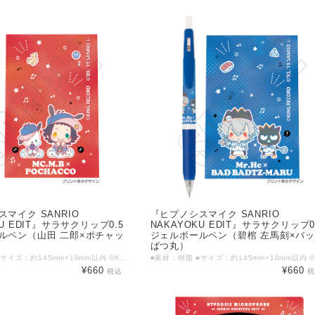
マイク SANRIO
『ヒプノシスマイク SANRIO
KU EDIT』サラサクリップ0.5
NAKAYOKU EDIT』サラサクリップ0
ルペン（山田 二郎×ポチャッ
ジェルボールペン（碧棺 左馬刻×バ
ばつ丸）
■素材：樹脂 ■サイズ：約145mm×10mm以内 ©KING RECORD ©'76, '79, '86, '88, '89, '90, '93, '96, '98, '01, '05, '12, '13, '19 SANRIO APPR. NO. S601899
¥660
¥660
税込