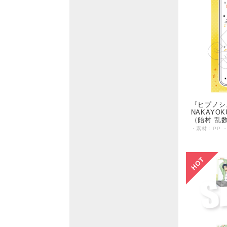
『ヒプノシス
NAKAYO
（飴村 乱