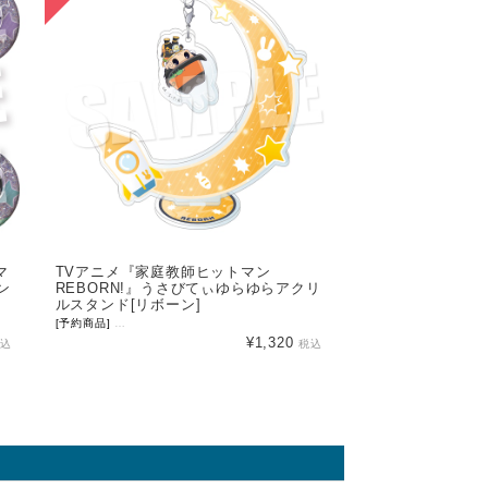
マ
TVアニメ『家庭教師ヒットマン
ン
REBORN!』うさびてぃゆらゆらアクリ
）
ルスタンド[リボーン]
メ【うさびてぃ】シリーズの描き起こしイラストを使用した「うさびてぃトレーディンググリッター
[予約商品]
NEO GATE オリジナルデフォルメ【うさびてぃ】シリーズの描き起
・素材：紙、金属、PP ・サイズ：約W75mm×H75mm以内 (ダイヤ型に置いた場合) ・価格
¥1,320
税込
税込