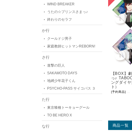
WIND BREAKER
うたの☆プリンスさまっ♪
終わりのセラフ
か行
クールドジ男子
家庭教師ヒットマンREBORN!
さ行
進撃の巨人
SAKAMOTO DAYS
【BOX】
っ♪ TABO
地縛少年花子くん
ングダイヤ
ト）
PSYCHO-PASS サイコパス ３
[予約商品]
等
た行
東京喰種トーキョーグール
TO BE HERO X
商品一覧
な行