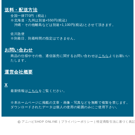
送料・配送方法
全国一律770円（税込）
※北海道・九州は別途+550円(税込)
沖縄・その他離島などは別途+1,100円(税込)とさせて頂きます。
佐川急便
※到着日、到着時間の指定はできません。
お問い合わせ
商品の仕様やその他、通信販売に関するお問い合わせは
こちら
よりお願いい
たします。
運営会社概要
X
最新情報は
こちら
をご覧ください。
※本ホームページに掲載の文章・画像・写真などを無断で複製を禁じます。
ダウンロードされたデータは個人の使用の範囲のみにご使用下さい。
アニハピSHOP ONLINE |
プライバシーポリシー
|
特定商取引法に基づく表記