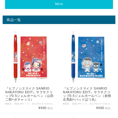
More
商品一覧
『ヒプノシスマイク SANRIO
『ヒプノシスマイク SANRIO
NAKAYOKU EDIT』サラサクリ
NAKAYOKU EDIT』サラサクリ
ップ0.5ジェルボールペン（山田
ップ0.5ジェルボールペン（碧棺
二郎×ポチャッコ）
左馬刻×バッドばつ丸）
■素材：樹脂 ■サイズ：約145mm×10mm以内 ©KING RECORD ©'76, '79, '86, '88, '89, '90, '93, '96, '98, '01, '05, '12, '13, '19 SANRIO APPR. NO. S601899
■素材：樹脂 ■サイズ：約145mm×10mm以内 ©KING RECORD ©'76, '79, '86, '88, '89, '90, '93, '96, '98, '01, '05, '12, '13, '19 SANRIO APPR. NO. S601899
¥660
¥660
税込
税込