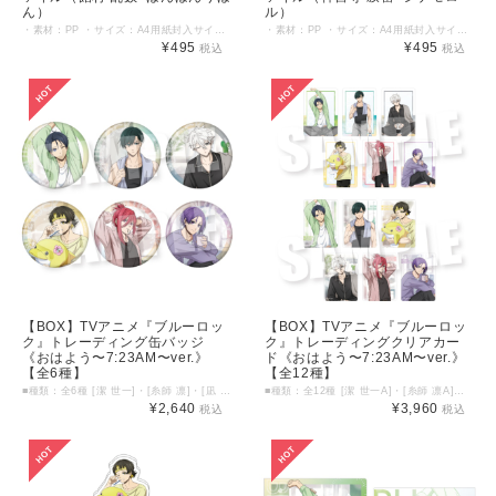
ん）
ル）
・素材：PP ・サイズ：A4用紙封入サイズ（片面：約219mm×310mm） ©KING RECORD ©'76, '79, '86, '88, '89, '90, '93, '96, '98, '01, '05, '12, '13, '19 SANRIO APPR. NO. S601899
・素材：PP ・サイズ：A4用紙封入サイズ（片面：約219mm×310mm） ©KING RECORD ©'76, '79, '86, '88, '89, '90, '93, '96, '98, '01, '05, '12, '13, '19 SANRIO APPR. NO. S601899
¥495
¥495
税込
税込
【BOX】TVアニメ『ブルーロッ
【BOX】TVアニメ『ブルーロッ
ク』トレーディング缶バッジ
ク』トレーディングクリアカー
《おはよう〜7:23AM〜ver.》
ド《おはよう〜7:23AM〜ver.》
【全6種】
【全12種】
■種類：全6種 [潔 世一]・[糸師 凛]・[凪 誠士郎]・[蜂楽 廻]・[千切 豹馬]・[御影 玲王] ■素材：金属・紙・PP ■サイズ：直径 約57mm ※1BOXご購入で、全6種をコンプリートすることが可能です。 ©金城宗幸・ノ村優介・講談社／「ブルーロック」製作委員会
■種類：全12種 [潔 世一A]・[糸師 凛A]・[凪 誠士郎A]・[蜂楽 廻A]・[千切 豹馬A]・[御影 玲王A]・[潔 世一B]・[糸師 凛B]・[凪 誠士郎B]・[蜂楽 廻B]・[千切 豹馬B]・[御影 玲王B] ■素材：PET ■サイズ：約W63mm×H89mm以内 ※1BOXご購入で、全12種をコンプリートすることが可能です。 ©金城宗幸・ノ村優介・講談社／「ブルーロック」製作委員会
¥2,640
¥3,960
税込
税込