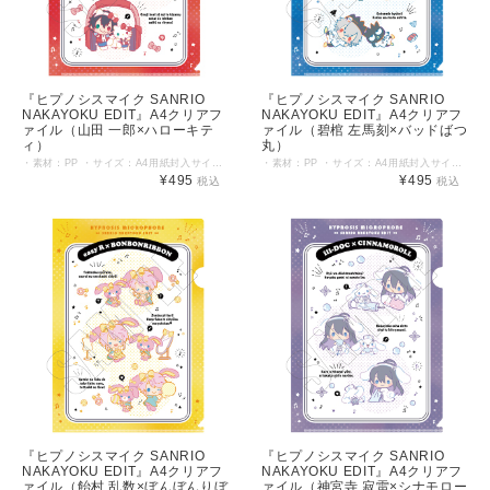
『ヒプノシスマイク SANRIO
『ヒプノシスマイク SANRIO
NAKAYOKU EDIT』A4クリアフ
NAKAYOKU EDIT』A4クリアフ
ァイル（山田 一郎×ハローキテ
ァイル（碧棺 左馬刻×バッドばつ
ィ）
丸）
・素材：PP ・サイズ：A4用紙封入サイズ（片面：約219mm×310mm） ©KING RECORD ©'76, '79, '86, '88, '89, '90, '93, '96, '98, '01, '05, '12, '13, '19 SANRIO APPR. NO. S601899
・素材：PP ・サイズ：A4用紙封入サイズ（片面：約219mm×310mm） ©KING RECORD ©'76, '79, '86, '88, '89, '90, '93, '96, '98, '01, '05, '12, '13, '19 SANRIO APPR. NO. S601899
¥495
¥495
税込
税込
『ヒプノシスマイク SANRIO
『ヒプノシスマイク SANRIO
NAKAYOKU EDIT』A4クリアフ
NAKAYOKU EDIT』A4クリアフ
ァイル（飴村 乱数×ぼんぼんりぼ
ァイル（神宮寺 寂雷×シナモロー