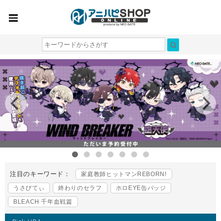
注目のキーワード：
家庭教師ヒットマンREBORN!
うさびてぃ
終わりのセラフ
ホロEYE缶バッジ
BLEACH 千年血戦篇