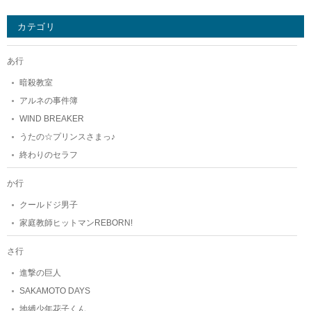
カテゴリ
あ行
暗殺教室
アルネの事件簿
WIND BREAKER
うたの☆プリンスさまっ♪
終わりのセラフ
か行
クールドジ男子
家庭教師ヒットマンREBORN!
さ行
進撃の巨人
SAKAMOTO DAYS
地縛少年花子くん