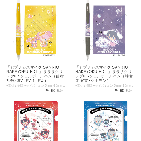
『ヒプノシスマイク SANRIO
『ヒプノシスマイク SANRIO
NAKAYOKU EDIT』サラサクリ
NAKAYOKU EDIT』サラサクリ
ップ0.5ジェルボールペン（飴村
ップ0.5ジェルボールペン（神宮
乱数×ぼんぼんりぼん）
寺 寂雷×シナモン）
■素材：樹脂 ■サイズ：約145mm×10mm以内 ©KING RECORD ©'76, '79, '86, '88, '89, '90, '93, '96, '98, '01, '05, '12, '13, '19 SANRIO APPR. NO. S601899
■素材：樹脂 ■サイズ：約145mm×10mm以内 ©KING RECORD ©'76, '79, '86, '88, '89, '90, '93, '96, '98, '01, '05, '12, '13, '19 SANRIO APPR. NO. S601899
¥660
¥660
税込
税込