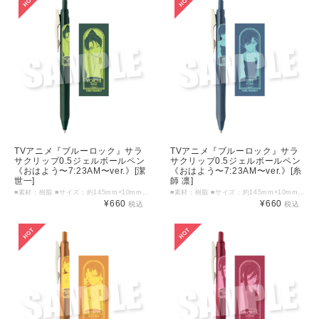
TVアニメ『ブルーロック』サラ
TVアニメ『ブルーロック』サラ
サクリップ0.5ジェルボールペン
サクリップ0.5ジェルボールペン
《おはよう〜7:23AM〜ver.》[潔
《おはよう〜7:23AM〜ver.》[糸
世一]
師 凛]
■素材：樹脂 ■サイズ：約145mm×10mm以内 ■インク色：グリーンブラック ©金城宗幸・ノ村優介・講談社／「ブルーロック」製作委員会
■素材：樹脂 ■サイズ：約145mm×10mm以内 ■インク色：ブルーグレー ©金城宗幸・ノ村優介・講談社／「ブルーロック」製作委員会
¥660
¥660
税込
税込