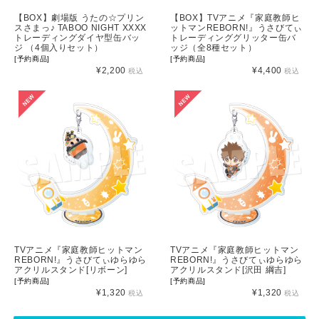
【BOX】劇場版 うたの☆プリン
【BOX】TVアニメ『家庭教師ヒ
スさまっ♪ TABOO NIGHT XXXX
ットマンREBORN!』うさびてぃ
トレーディングダイヤ型缶バッ
トレーディンググリッター缶バ
ジ （4個入りセット）
ッジ（全8種セット）
[予約商品]
[予約商品]
¥2,200
¥4,400
税込
税込
TVアニメ『家庭教師ヒットマン
TVアニメ『家庭教師ヒットマン
REBORN!』うさびてぃゆらゆら
REBORN!』うさびてぃゆらゆら
アクリルスタンド[リボーン]
アクリルスタンド[沢田 綱吉]
[予約商品]
[予約商品]
¥1,320
¥1,320
税込
税込