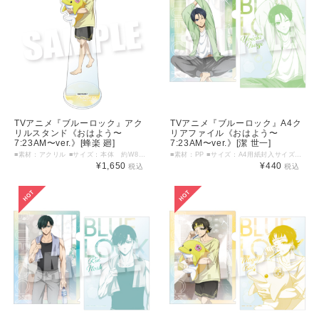
TVアニメ『ブルーロック』アク
TVアニメ『ブルーロック』A4ク
リルスタンド《おはよう〜
リアファイル《おはよう〜
7:23AM〜ver.》[蜂楽 廻]
7:23AM〜ver.》[潔 世一]
■素材：アクリル ■サイズ：本体 約W85mm×H165mm以内/台座 約W48mm×H48mm以内 ©金城宗幸・ノ村優介・講談社／「ブルーロック」製作委員会
■素材：PP ■サイズ：A4用紙封入サイズ（片面：219mm×310mm） ©金城宗幸・ノ村優介・講談社／「ブルーロック」製作委員会
¥1,650
¥440
税込
税込