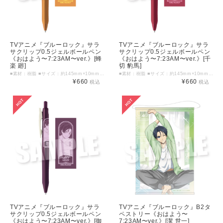
TVアニメ『ブルーロック』サラ
TVアニメ『ブルーロック』サラ
サクリップ0.5ジェルボールペン
サクリップ0.5ジェルボールペン
《おはよう〜7:23AM〜ver.》[蜂
《おはよう〜7:23AM〜ver.》[千
楽 廻]
切 豹馬]
■素材：樹脂 ■サイズ：約145mm×10mm以内 ■インク色：キャメルイエロー ©金城宗幸・ノ村優介・講談社／「ブルーロック」製作委員会
■素材：樹脂 ■サイズ：約145mm×10mm以内 ■インク色：カシスブラック ©金城宗幸・ノ村優介・講談社／「ブルーロック」製作委員会
¥660
¥660
税込
税込
TVアニメ『ブルーロック』サラ
TVアニメ『ブルーロック』B2タ
サクリップ0.5ジェルボールペン
ペストリー《おはよう〜
《おはよう〜7:23AM〜ver.》[御
7:23AM〜ver.》[潔 世一]