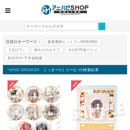
注目のキーワード：
家庭教師ヒットマンREBORN!
うさびてぃ
終わりのセラフ
ホロEYE缶バッジ
BLEACH 千年血戦篇
"WIND BREAKER くっき〜&くり〜む"の検索結果