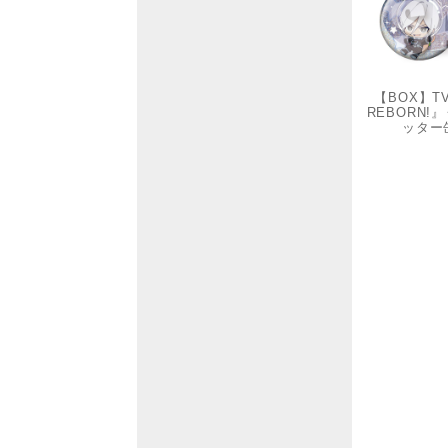
【BOX】
REBORN
ッター