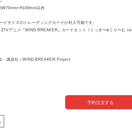
C
W70mm×H100mm以内
ードサイズのトレーディングカードが封入可能です。
TVアニメ『WIND BREAKER』カードセット《くっき〜&くり〜む v
講談社／WIND BREAKER Project
予約注文する
品