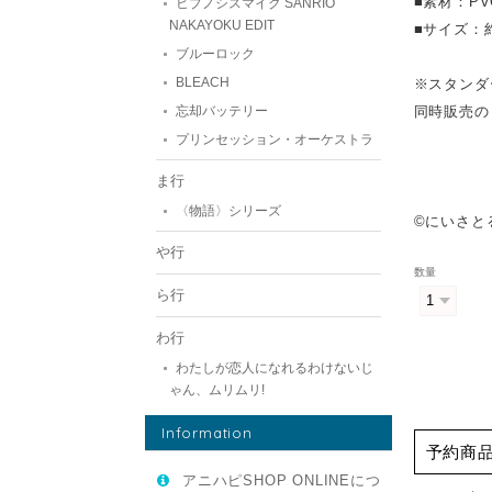
■素材：PV
ヒプノシスマイク SANRIO
NAKAYOKU EDIT
■サイズ：約
ブルーロック
BLEACH
※スタンダ
同時販売の【
忘却バッテリー
プリンセッション・オーケストラ
ま行
〈物語〉シリーズ
©にいさとる・
や行
数量
ら行
わ行
わたしが恋人になれるわけないじ
ゃん、ムリムリ!
Information
予約商
アニハピSHOP ONLINEにつ