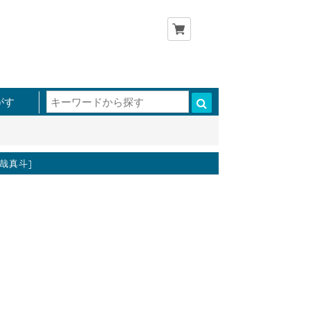
がす
堂哉真斗]