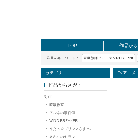
TOP
作品から
注目のキーワード：
家庭教師ヒットマンREBORN!
カテゴリ
TVアニメ
作品からさがす
あ行
暗殺教室
アルネの事件簿
WIND BREAKER
うたの☆プリンスさまっ♪
終わりのセラフ