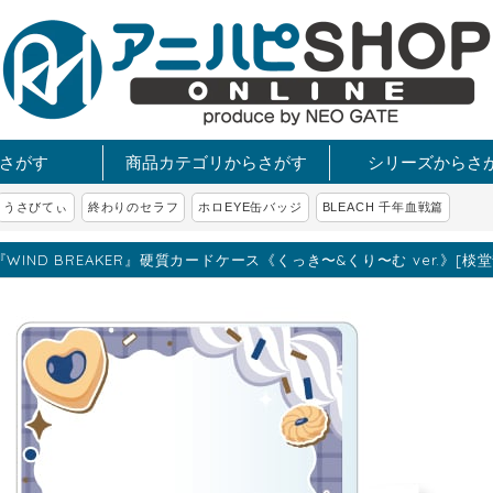
さがす
商品カテゴリからさがす
シリーズからさ
うさびてぃ
終わりのセラフ
ホロEYE缶バッジ
BLEACH 千年血戦篇
『WIND BREAKER』硬質カードケース《くっき〜&くり〜む ver.》[棪