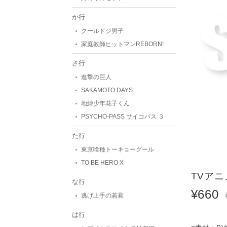
か行
クールドジ男子
家庭教師ヒットマンREBORN!
さ行
進撃の巨人
SAKAMOTO DAYS
地縛少年花子くん
PSYCHO-PASS サイコパス ３
た行
東京喰種トーキョーグール
TO BE HERO X
TVアニ
な行
¥660
逃げ上手の若君
は行