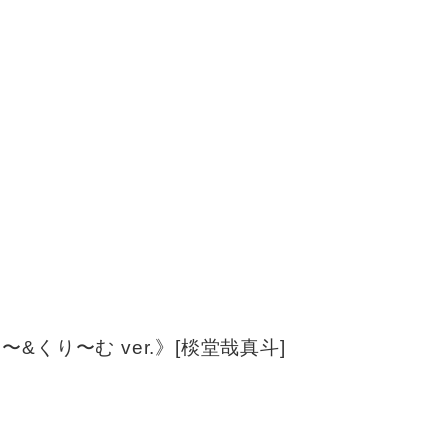
&くり〜む ver.》[棪堂哉真斗]