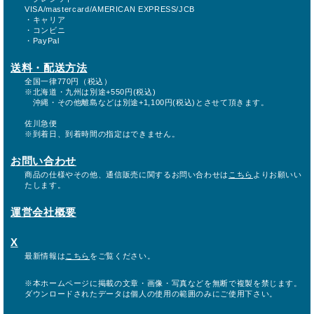
VISA/mastercard/AMERICAN EXPRESS/JCB
・キャリア
・コンビニ
・PayPal
送料・配送方法
全国一律770円（税込）
※北海道・九州は別途+550円(税込)
沖縄・その他離島などは別途+1,100円(税込)とさせて頂きます。
佐川急便
※到着日、到着時間の指定はできません。
お問い合わせ
商品の仕様やその他、通信販売に関するお問い合わせは
こちら
よりお願いい
たします。
運営会社概要
X
最新情報は
こちら
をご覧ください。
※本ホームページに掲載の文章・画像・写真などを無断で複製を禁じます。
ダウンロードされたデータは個人の使用の範囲のみにご使用下さい。