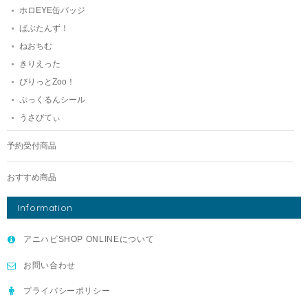
ホロEYE缶バッジ
ばぶたんず！
ねおちむ
きりえった
びりっとZoo！
ぷっくるんシール
うさびてぃ
予約受付商品
おすすめ商品
Information
アニハピSHOP ONLINEについて
お問い合わせ
プライバシーポリシー