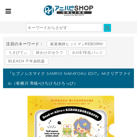
注目のキーワード：
家庭教師ヒットマンREBORN!
うさびてぃ
終わりのセラフ
ホロEYE缶バッジ
BLEACH 千年血戦篇
『ヒプノシスマイク SANRIO NAKAYOKU EDIT』A4クリアファイ
ル（有栖川 帝統×けろけろけろっぴ）