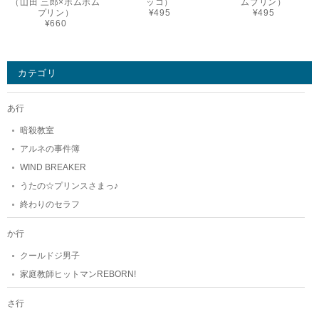
（山田 三郎×ポムポム
ッコ）
ムプリン）
プリン）
¥495
¥495
¥660
カテゴリ
あ行
暗殺教室
アルネの事件簿
WIND BREAKER
うたの☆プリンスさまっ♪
終わりのセラフ
か行
クールドジ男子
家庭教師ヒットマンREBORN!
さ行