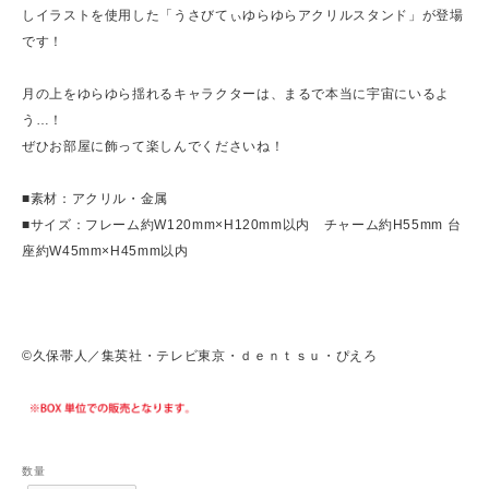
しイラストを使用した「うさびてぃゆらゆらアクリルスタンド」が登場
です！
月の上をゆらゆら揺れるキャラクターは、まるで本当に宇宙にいるよ
う…！
ぜひお部屋に飾って楽しんでくださいね！
■素材：アクリル・金属
■サイズ：フレーム約W120mm×H120mm以内 チャーム約H55mm 台
座約W45mm×H45mm以内
©久保帯人／集英社・テレビ東京・ｄｅｎｔｓｕ・ぴえろ
数量