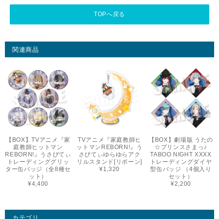
TOPへ戻る
関連商品
【BOX】TVアニメ『家
TVアニメ『家庭教師ヒ
【BOX】劇場版 うたの
庭教師ヒットマン
ットマンREBORN!』う
☆プリンスさまっ♪
REBORN!』うさびてぃ
さびてぃゆらゆらアク
TABOO NIGHT XXXX
トレーディンググリッ
リルスタンド[リボーン]
トレーディングダイヤ
ター缶バッジ（全8種セ
¥1,320
型缶バッジ （4個入り
ット）
セット）
¥4,400
¥2,200
カテゴリ