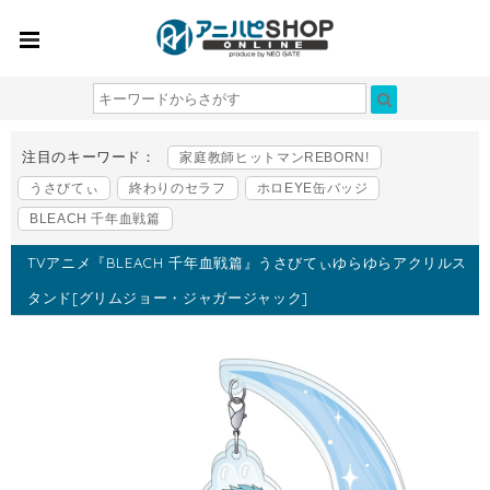
注目のキーワード：
家庭教師ヒットマンREBORN!
うさびてぃ
終わりのセラフ
ホロEYE缶バッジ
BLEACH 千年血戦篇
TVアニメ『BLEACH 千年血戦篇』うさびてぃゆらゆらアクリルス
タンド[グリムジョー・ジャガージャック]