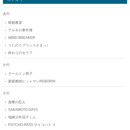
あ行
暗殺教室
アルネの事件簿
WIND BREAKER
うたの☆プリンスさまっ♪
終わりのセラフ
か行
クールドジ男子
家庭教師ヒットマンREBORN!
さ行
進撃の巨人
SAKAMOTO DAYS
地縛少年花子くん
PSYCHO-PASS サイコパス ３