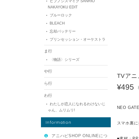
ヒプノシスマイク SANRIO
NAKAYOKU EDIT
ブルーロック
BLEACH
忘却バッテリー
プリンセッション・オーケストラ
ま行
〈物語〉シリーズ
や行
TVア
ら行
¥495
わ行
わたしが恋人になれるわけないじ
NEO G
ゃん、ムリムリ!
Information
スマホ裏に
アニハピSHOP ONLINEにつ
■素材：PP