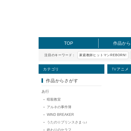
TOP
作品から
注目のキーワード：
家庭教師ヒットマンREBORN!
カテゴリ
TVアニメ
作品からさがす
あ行
暗殺教室
アルネの事件簿
WIND BREAKER
うたの☆プリンスさまっ♪
終わりのセラフ