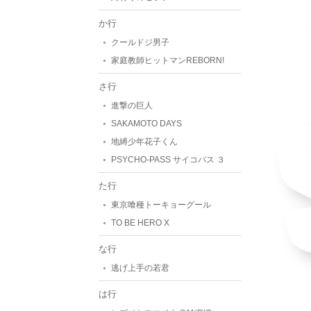
か行
クールドジ男子
家庭教師ヒットマンREBORN!
さ行
進撃の巨人
SAKAMOTO DAYS
地縛少年花子くん
PSYCHO-PASS サイコパス ３
た行
東京喰種トーキョーグール
TO BE HERO X
な行
逃げ上手の若君
は行