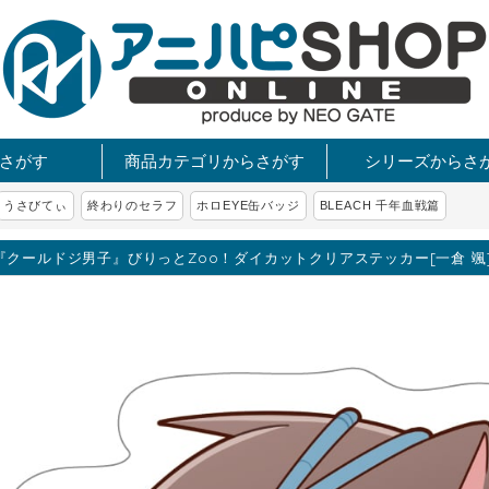
さがす
商品カテゴリからさがす
シリーズからさ
うさびてぃ
終わりのセラフ
ホロEYE缶バッジ
BLEACH 千年血戦篇
『クールドジ男子』びりっとZoo！ダイカットクリアステッカー[一倉 颯