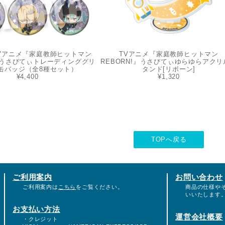
TVアニメ『家庭教師ヒットマン
TVアニメ『家庭教師ヒットマン
!』うさびてぃトレーディンググリ
REBORN!』うさびてぃゆらゆらアクリ
缶バッジ（全8種セット）
タンド[リボーン]
¥4,400
¥1,320
TOPへ戻る
ご利用案内
お問い合わせ
ご利用案内は
こちら
をご覧ください。
商品の仕様や
いいたします
お支払い方法
運営会社概要
・クレジット