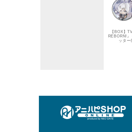
【BOX】
REBORN
ッター