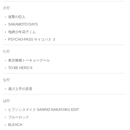
さ行
進撃の巨人
SAKAMOTO DAYS
地縛少年花子くん
PSYCHO-PASS サイコパス ３
た行
東京喰種トーキョーグール
TO BE HERO X
な行
逃げ上手の若君
は行
ヒプノシスマイク SANRIO NAKAYOKU EDIT
ブルーロック
BLEACH