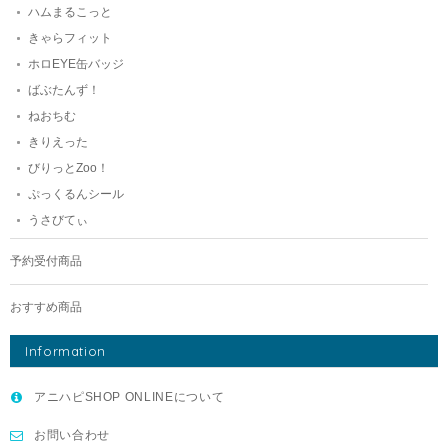
ハムまるこっと
きゃらフィット
ホロEYE缶バッジ
ばぶたんず！
ねおちむ
きりえった
びりっとZoo！
ぷっくるんシール
うさびてぃ
予約受付商品
おすすめ商品
Information
アニハピSHOP ONLINEについて
お問い合わせ