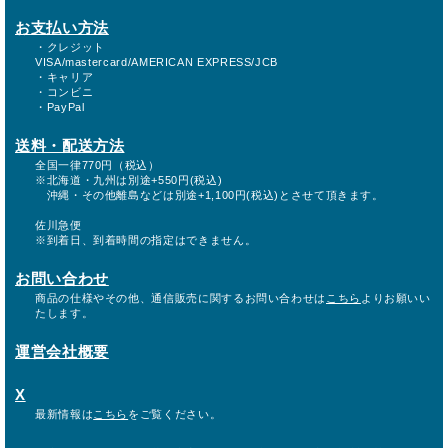
お支払い方法
・クレジット
VISA/mastercard/AMERICAN EXPRESS/JCB
・キャリア
・コンビニ
・PayPal
送料・配送方法
全国一律770円（税込）
※北海道・九州は別途+550円(税込)
沖縄・その他離島などは別途+1,100円(税込)とさせて頂きます。
佐川急便
※到着日、到着時間の指定はできません。
お問い合わせ
商品の仕様やその他、通信販売に関するお問い合わせは
こちら
よりお願いい
たします。
運営会社概要
X
最新情報は
こちら
をご覧ください。