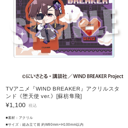
TVアニメ『WIND BREAKER』アクリルスタ
ンド《堕天使 ver.》[蘇枋隼飛]
¥1,100
税込
■素材：アクリル
■サイズ：組み立て前 約W80mm×H100mm以内