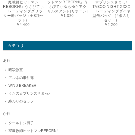
庭教師ヒットマン
ットマンREBORN!』う
☆プリンスさまっ♪
REBORN!』うさびてぃ
さびてぃゆらゆらアク
TABOO NIGHT XXXX
トレーディンググリッ
リルスタンド[リボーン]
トレーディングダイヤ
ター缶バッジ（全8種セ
¥1,320
型缶バッジ （4個入り
ット）
セット）
¥4,400
¥2,200
カテゴリ
あ行
暗殺教室
アルネの事件簿
WIND BREAKER
うたの☆プリンスさまっ♪
終わりのセラフ
か行
クールドジ男子
家庭教師ヒットマンREBORN!