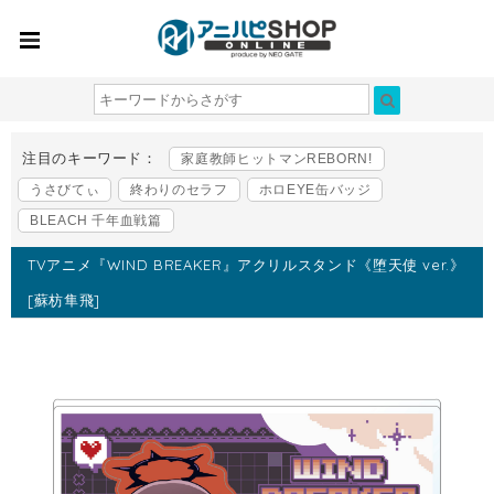
注目のキーワード：
家庭教師ヒットマンREBORN!
うさびてぃ
終わりのセラフ
ホロEYE缶バッジ
BLEACH 千年血戦篇
TVアニメ『WIND BREAKER』アクリルスタンド《堕天使 ver.》
[蘇枋隼飛]