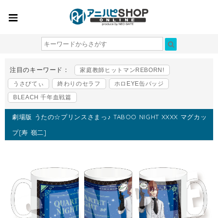
注目のキーワード：
家庭教師ヒットマンREBORN!
うさびてぃ
終わりのセラフ
ホロEYE缶バッジ
BLEACH 千年血戦篇
劇場版 うたの☆プリンスさまっ♪ TABOO NIGHT XXXX マグカッ
プ[寿 嶺二]