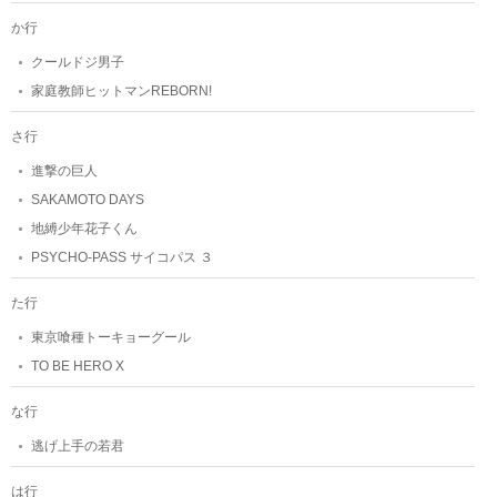
か行
クールドジ男子
家庭教師ヒットマンREBORN!
さ行
進撃の巨人
SAKAMOTO DAYS
地縛少年花子くん
PSYCHO-PASS サイコパス ３
た行
東京喰種トーキョーグール
TO BE HERO X
な行
逃げ上手の若君
は行