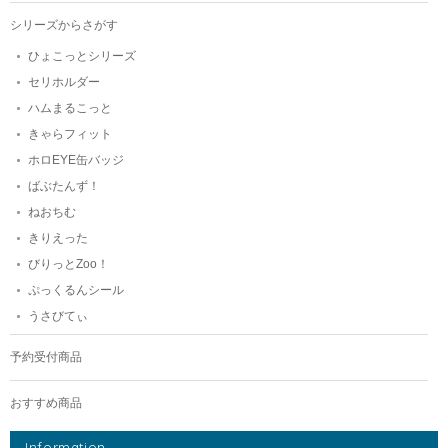
シリーズからさがす
ひょこっとシリーズ
セリホルダー
ハムまるこっと
きゃらフィット
ホロEYE缶バッジ
ばぶたんず！
ねおちむ
きりえった
びりっとZoo！
ぷっくるんシール
うさびてぃ
予約受付商品
おすすめ商品
Information