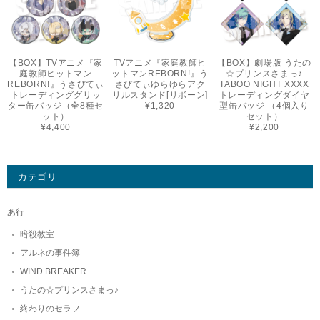
【BOX】TVアニメ『家
TVアニメ『家庭教師ヒ
【BOX】劇場版 うたの
庭教師ヒットマン
ットマンREBORN!』う
☆プリンスさまっ♪
REBORN!』うさびてぃ
さびてぃゆらゆらアク
TABOO NIGHT XXXX
トレーディンググリッ
リルスタンド[リボーン]
トレーディングダイヤ
ター缶バッジ（全8種セ
¥1,320
型缶バッジ （4個入り
ット）
セット）
¥4,400
¥2,200
カテゴリ
あ行
暗殺教室
アルネの事件簿
WIND BREAKER
うたの☆プリンスさまっ♪
終わりのセラフ