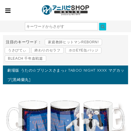
注目のキーワード：
家庭教師ヒットマンREBORN!
うさびてぃ
終わりのセラフ
ホロEYE缶バッジ
BLEACH 千年血戦篇
劇場版 うたの☆プリンスさまっ♪ TABOO NIGHT XXXX マグカッ
プ[黒崎蘭丸]