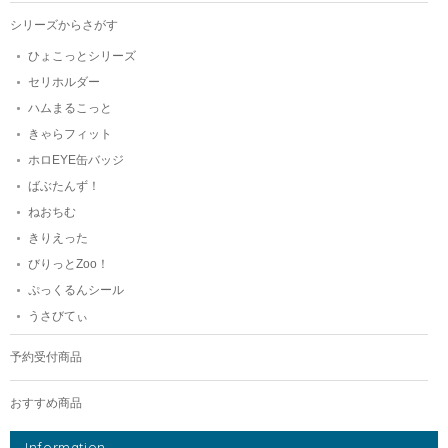
シリーズからさがす
ひょこっとシリーズ
セリホルダー
ハムまるこっと
きゃらフィット
ホロEYE缶バッジ
ばぶたんず！
ねおちむ
きりえった
びりっとZoo！
ぷっくるんシール
うさびてぃ
予約受付商品
おすすめ商品
Information