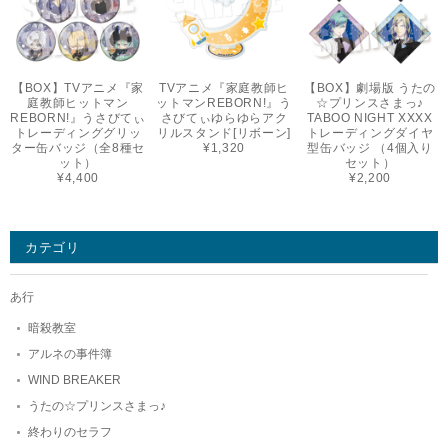
【BOX】TVアニメ『家
TVアニメ『家庭教師ヒ
【BOX】劇場版 うたの
庭教師ヒットマン
ットマンREBORN!』う
☆プリンスさまっ♪
REBORN!』うさびてぃ
さびてぃゆらゆらアク
TABOO NIGHT XXXX
トレーディンググリッ
リルスタンド[リボーン]
トレーディングダイヤ
ター缶バッジ（全8種セ
¥1,320
型缶バッジ （4個入り
ット）
セット）
¥4,400
¥2,200
カテゴリ
あ行
暗殺教室
アルネの事件簿
WIND BREAKER
うたの☆プリンスさまっ♪
終わりのセラフ