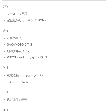
か行
クールドジ男子
家庭教師ヒットマンREBORN!
さ行
進撃の巨人
SAKAMOTO DAYS
地縛少年花子くん
PSYCHO-PASS サイコパス ３
た行
東京喰種トーキョーグール
TO BE HERO X
な行
逃げ上手の若君
は行