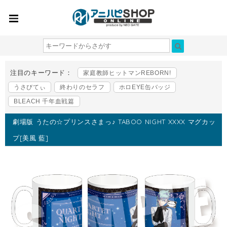
注目のキーワード：
家庭教師ヒットマンREBORN!
うさびてぃ
終わりのセラフ
ホロEYE缶バッジ
BLEACH 千年血戦篇
劇場版 うたの☆プリンスさまっ♪ TABOO NIGHT XXXX マグカッ
プ[美風 藍]