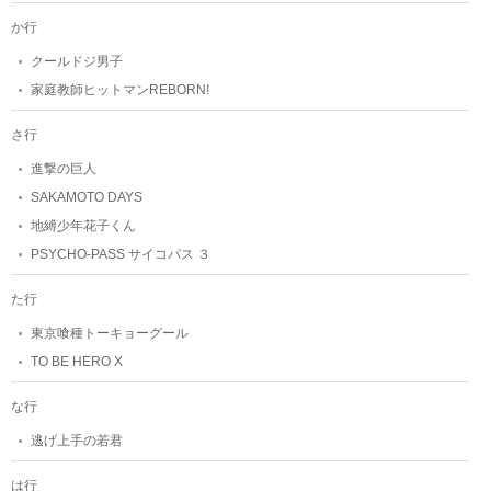
か行
クールドジ男子
家庭教師ヒットマンREBORN!
さ行
進撃の巨人
SAKAMOTO DAYS
地縛少年花子くん
PSYCHO-PASS サイコパス ３
た行
東京喰種トーキョーグール
TO BE HERO X
な行
逃げ上手の若君
は行