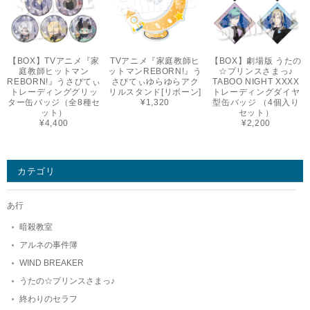
【BOX】TVアニメ『家
TVアニメ『家庭教師ヒ
【BOX】劇場版 うたの
庭教師ヒットマン
ットマンREBORN!』う
☆プリンスさまっ♪
REBORN!』うさびてぃ
さびてぃゆらゆらアク
TABOO NIGHT XXXX
トレーディンググリッ
リルスタンド[リボーン]
トレーディングダイヤ
ター缶バッジ（全8種セ
¥1,320
型缶バッジ （4個入り
ット）
セット）
¥4,400
¥2,200
カテゴリ
あ行
暗殺教室
アルネの事件簿
WIND BREAKER
うたの☆プリンスさまっ♪
終わりのセラフ