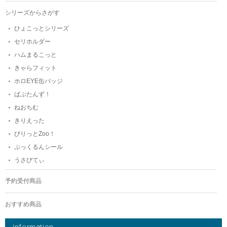
シリーズからさがす
ひょこっとシリーズ
セリホルダー
ハムまるこっと
きゃらフィット
ホロEYE缶バッジ
ばぶたんず！
ねおちむ
きりえった
びりっとZoo！
ぷっくるんシール
うさびてぃ
予約受付商品
おすすめ商品
Information