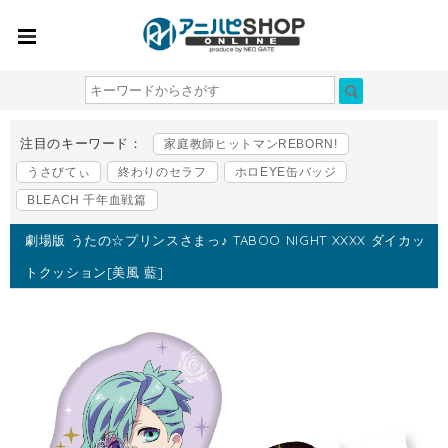
注目のキーワード：
家庭教師ヒットマンREBORN!
うさびてぃ
終わりのセラフ
ホロEYE缶バッジ
BLEACH 千年血戦篇
劇場版 うたの☆プリンスさまっ♪ TABOO NIGHT XXXX ダイカッ
トクッション[美風 藍]