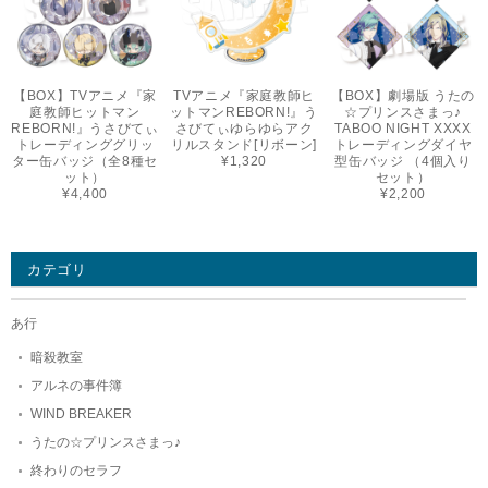
【BOX】TVアニメ『家
TVアニメ『家庭教師ヒ
【BOX】劇場版 うたの
庭教師ヒットマン
ットマンREBORN!』う
☆プリンスさまっ♪
REBORN!』うさびてぃ
さびてぃゆらゆらアク
TABOO NIGHT XXXX
トレーディンググリッ
リルスタンド[リボーン]
トレーディングダイヤ
ター缶バッジ（全8種セ
¥1,320
型缶バッジ （4個入り
ット）
セット）
¥4,400
¥2,200
カテゴリ
あ行
暗殺教室
アルネの事件簿
WIND BREAKER
うたの☆プリンスさまっ♪
終わりのセラフ