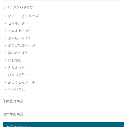
シリーズからさがす
ひょこっとシリーズ
セリホルダー
ハムまるこっと
きゃらフィット
ホロEYE缶バッジ
ばぶたんず！
ねおちむ
きりえった
びりっとZoo！
ぷっくるんシール
うさびてぃ
予約受付商品
おすすめ商品
Information