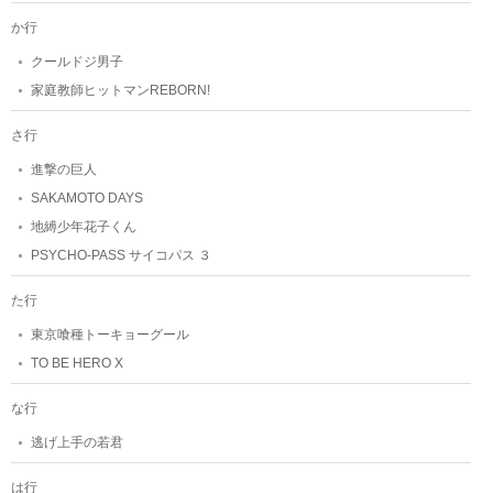
か行
クールドジ男子
家庭教師ヒットマンREBORN!
さ行
進撃の巨人
SAKAMOTO DAYS
地縛少年花子くん
PSYCHO-PASS サイコパス ３
た行
東京喰種トーキョーグール
TO BE HERO X
な行
逃げ上手の若君
は行