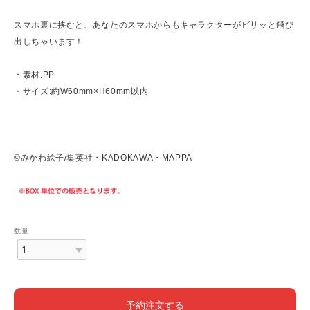
スマホ裏に挟むと、あなたのスマホからもキャラクターがビリッと飛び
出しちゃいます！
・素材:PP
・サイズ:約W60mm×H60mm以内
©みかわ絵子/集英社・KADOKAWA・MAPPA
数量
予約注文する