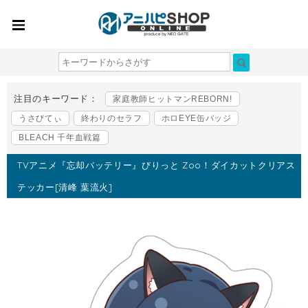
注目のキーワード：
家庭教師ヒットマンREBORN!
うさびてぃ
終わりのセラフ
ホロEYE缶バッジ
BLEACH 千年血戦篇
TVアニメ『忘却バッテリー』びりっと Zoo！ダイカットクリアス
テッカー[清峰 葉流火]