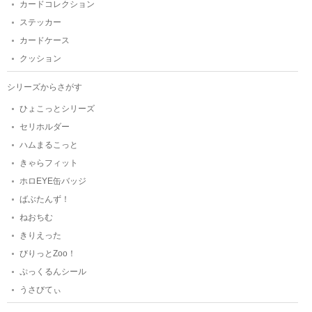
カードコレクション
ステッカー
カードケース
クッション
シリーズからさがす
ひょこっとシリーズ
セリホルダー
ハムまるこっと
きゃらフィット
ホロEYE缶バッジ
ばぶたんず！
ねおちむ
きりえった
びりっとZoo！
ぷっくるんシール
うさびてぃ