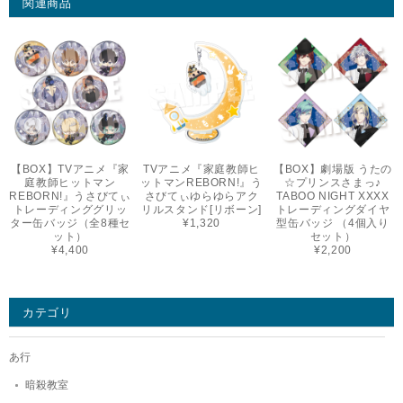
関連商品
【BOX】TVアニメ『家
TVアニメ『家庭教師ヒ
【BOX】劇場版 うたの
庭教師ヒットマン
ットマンREBORN!』う
☆プリンスさまっ♪
REBORN!』うさびてぃ
さびてぃゆらゆらアク
TABOO NIGHT XXXX
トレーディンググリッ
リルスタンド[リボーン]
トレーディングダイヤ
ター缶バッジ（全8種セ
¥1,320
型缶バッジ （4個入り
ット）
セット）
¥4,400
¥2,200
カテゴリ
あ行
暗殺教室