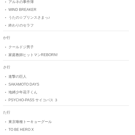
アルネの事件簿
WIND BREAKER
うたの☆プリンスさまっ♪
終わりのセラフ
か行
クールドジ男子
家庭教師ヒットマンREBORN!
さ行
進撃の巨人
SAKAMOTO DAYS
地縛少年花子くん
PSYCHO-PASS サイコパス ３
た行
東京喰種トーキョーグール
TO BE HERO X