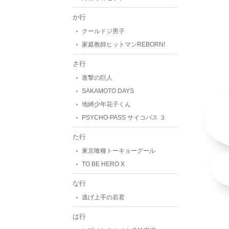
か行
クールドジ男子
家庭教師ヒットマンREBORN!
さ行
進撃の巨人
SAKAMOTO DAYS
地縛少年花子くん
PSYCHO-PASS サイコパス ３
た行
東京喰種トーキョーグール
TO BE HERO X
な行
逃げ上手の若君
は行