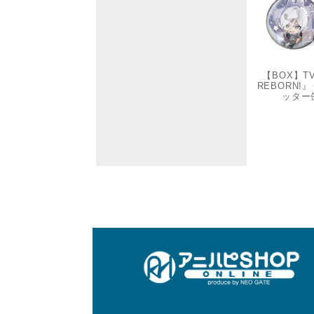
【BOX】
REBORN
ッター