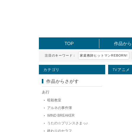
TOP
作品から
注目のキーワード：
家庭教師ヒットマンREBORN!
カテゴリ
TVアニメ
作品からさがす
あ行
暗殺教室
アルネの事件簿
WIND BREAKER
うたの☆プリンスさまっ♪
終わりのセラフ