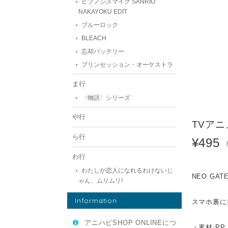
ヒプノシスマイク SANRIO
NAKAYOKU EDIT
ブルーロック
BLEACH
忘却バッテリー
プリンセッション・オーケストラ
ま行
〈物語〉シリーズ
や行
TVアニ
ら行
¥495
わ行
わたしが恋人になれるわけないじ
NEO G
ゃん、ムリムリ!
Information
スマホ裏に
アニハピSHOP ONLINEにつ
・素材:PP