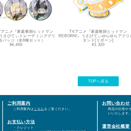
TVアニメ『家庭教師ヒットマン
TVアニメ『家庭教師ヒットマン
!』うさびてぃトレーディンググリ
REBORN!』うさびてぃゆらゆらアクリ
缶バッジ（全8種セット）
タンド[リボーン]
¥4,400
¥1,320
TOPへ戻る
ご利用案内
お問い合わせ
ご利用案内は
こちら
をご覧ください。
商品の仕様や
いいたします
お支払い方法
運営会社概要
・クレジット