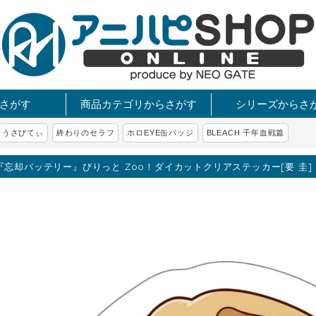
さがす
商品カテゴリからさがす
シリーズからさ
うさびてぃ
終わりのセラフ
ホロEYE缶バッジ
BLEACH 千年血戦篇
『忘却バッテリー』びりっと Zoo！ダイカットクリアステッカー[要 圭]