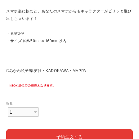
スマホ裏に挟むと、あなたのスマホからもキャラクターがビリッと飛び
出しちゃいます！
・素材:PP
・サイズ:約W60mm×H60mm以内
©みかわ絵子/集英社・KADOKAWA・MAPPA
数量
予約注文する