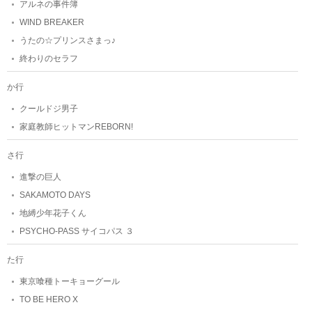
アルネの事件簿
WIND BREAKER
うたの☆プリンスさまっ♪
終わりのセラフ
か行
クールドジ男子
家庭教師ヒットマンREBORN!
さ行
進撃の巨人
SAKAMOTO DAYS
地縛少年花子くん
PSYCHO-PASS サイコパス ３
た行
東京喰種トーキョーグール
TO BE HERO X