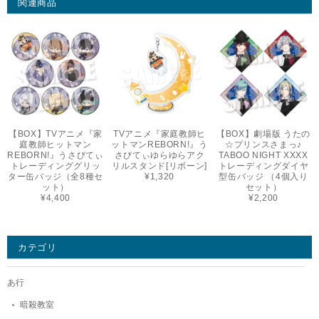
関連商品
【BOX】TVアニメ『家
TVアニメ『家庭教師ヒ
【BOX】劇場版 うたの
庭教師ヒットマン
ットマンREBORN!』う
☆プリンスさまっ♪
REBORN!』うさびてぃ
さびてぃゆらゆらアク
TABOO NIGHT XXXX
トレーディンググリッ
リルスタンド[リボーン]
トレーディングダイヤ
ター缶バッジ（全8種セ
¥1,320
型缶バッジ （4個入り
ット）
セット）
¥4,400
¥2,200
カテゴリ
あ行
暗殺教室