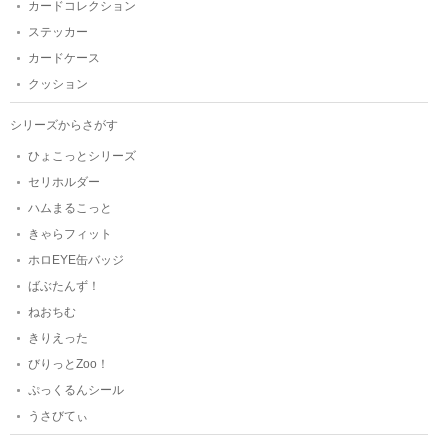
カードコレクション
ステッカー
カードケース
クッション
シリーズからさがす
ひょこっとシリーズ
セリホルダー
ハムまるこっと
きゃらフィット
ホロEYE缶バッジ
ばぶたんず！
ねおちむ
きりえった
びりっとZoo！
ぷっくるんシール
うさびてぃ