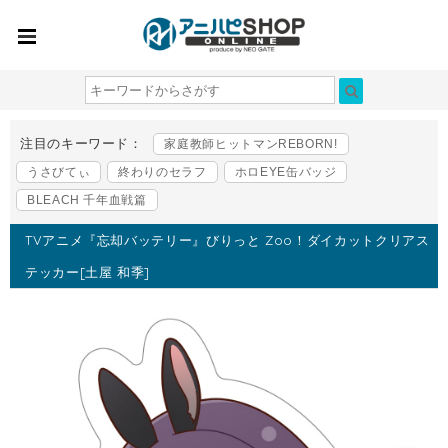
注目のキーワード：
家庭教師ヒットマンREBORN!
うさびてぃ
終わりのセラフ
ホロEYE缶バッジ
BLEACH 千年血戦篇
TVアニメ『忘却バッテリー』びりっと Zoo！ダイカットクリアス
テッカー[土屋 和季]