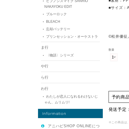
■素材：PP
ヒプノシスマイク SANRIO
NAKAYOKU EDIT
■サイズ：A
ブルーロック
BLEACH
忘却バッテリー
©松井優征
プリンセッション・オーケストラ
ま行
数量
〈物語〉シリーズ
や行
ら行
わ行
予約商
わたしが恋人になれるわけないじ
ゃん、ムリムリ!
発送予定：
Information
※この商品は
アニハピSHOP ONLINEにつ