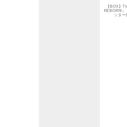
【BOX】
REBORN
ッター