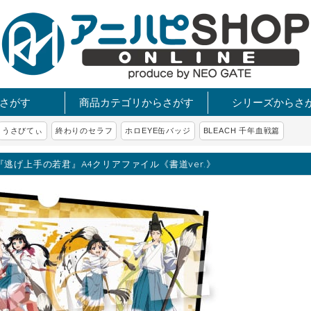
さがす
商品カテゴリからさがす
シリーズからさ
うさびてぃ
終わりのセラフ
ホロEYE缶バッジ
BLEACH 千年血戦篇
『逃げ上手の若君』A4クリアファイル《書道ver.》