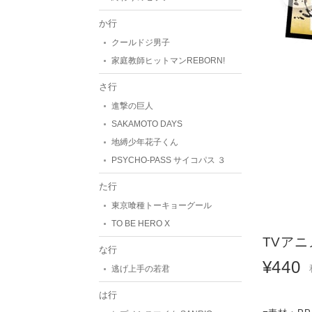
か行
クールドジ男子
家庭教師ヒットマンREBORN!
さ行
進撃の巨人
SAKAMOTO DAYS
地縛少年花子くん
PSYCHO-PASS サイコパス ３
た行
東京喰種トーキョーグール
TO BE HERO X
TVアニ
な行
¥440
逃げ上手の若君
は行