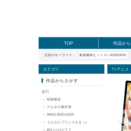
TOP
作品から
注目のキーワード：
家庭教師ヒットマンREBORN!
カテゴリ
TVアニメ
作品からさがす
あ行
暗殺教室
アルネの事件簿
WIND BREAKER
うたの☆プリンスさまっ♪
終わりのセラフ