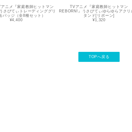
TVアニメ『家庭教師ヒットマン
TVアニメ『家庭教師ヒットマン
!』うさびてぃトレーディンググリ
REBORN!』うさびてぃゆらゆらアクリ
缶バッジ（全8種セット）
タンド[リボーン]
¥4,400
¥1,320
TOPへ戻る