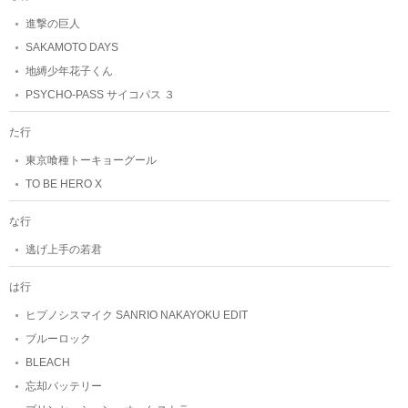
進撃の巨人
SAKAMOTO DAYS
地縛少年花子くん
PSYCHO-PASS サイコパス ３
た行
東京喰種トーキョーグール
TO BE HERO X
な行
逃げ上手の若君
は行
ヒプノシスマイク SANRIO NAKAYOKU EDIT
ブルーロック
BLEACH
忘却バッテリー