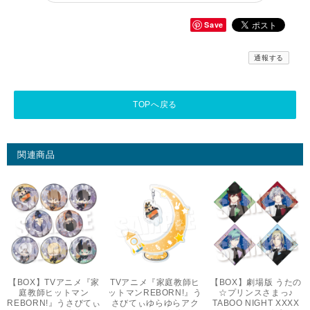
Save
通報する
TOPへ戻る
関連商品
【BOX】TVアニメ『家
TVアニメ『家庭教師ヒ
【BOX】劇場版 うたの
庭教師ヒットマン
ットマンREBORN!』う
☆プリンスさまっ♪
REBORN!』うさびてぃ
さびてぃゆらゆらアク
TABOO NIGHT XXXX