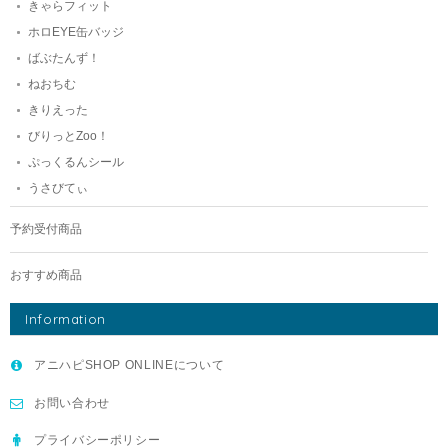
きゃらフィット
ホロEYE缶バッジ
ばぶたんず！
ねおちむ
きりえった
びりっとZoo！
ぷっくるんシール
うさびてぃ
予約受付商品
おすすめ商品
Information
アニハピSHOP ONLINEについて
お問い合わせ
プライバシーポリシー