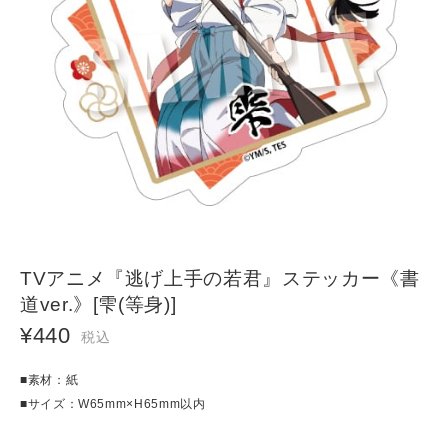
TVアニメ『逃げ上手の若君』ステッカー《書
道ver.》[雫(等身)]
¥440
税込
■素材：紙
■サイズ：W65mm×H65mm以内