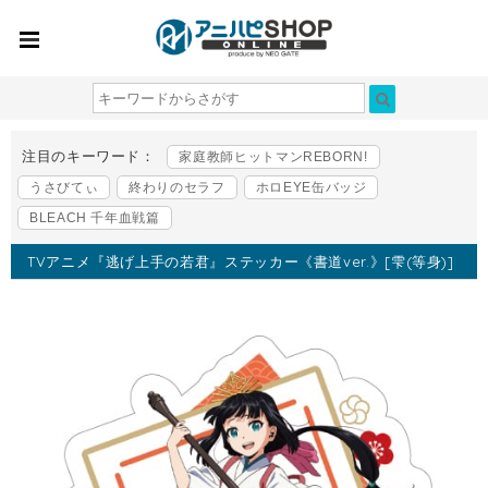
注目のキーワード：
家庭教師ヒットマンREBORN!
うさびてぃ
終わりのセラフ
ホロEYE缶バッジ
BLEACH 千年血戦篇
TVアニメ『逃げ上手の若君』ステッカー《書道ver.》[雫(等身)]