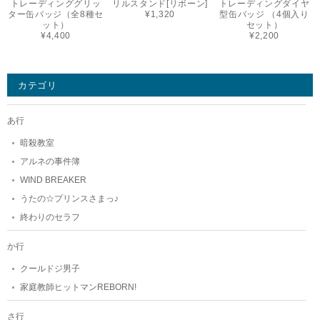
トレーディンググリッ
リルスタンド[リボーン]
トレーディングダイヤ
ター缶バッジ（全8種セ
¥1,320
型缶バッジ （4個入り
ット）
セット）
¥4,400
¥2,200
カテゴリ
あ行
暗殺教室
アルネの事件簿
WIND BREAKER
うたの☆プリンスさまっ♪
終わりのセラフ
か行
クールドジ男子
家庭教師ヒットマンREBORN!
さ行