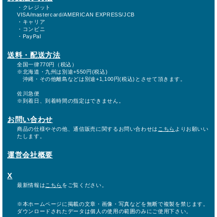
・クレジット
VISA/mastercard/AMERICAN EXPRESS/JCB
・キャリア
・コンビニ
・PayPal
送料・配送方法
全国一律770円（税込）
※北海道・九州は別途+550円(税込)
沖縄・その他離島などは別途+1,100円(税込)とさせて頂きます。
佐川急便
※到着日、到着時間の指定はできません。
お問い合わせ
商品の仕様やその他、通信販売に関するお問い合わせは
こちら
よりお願いい
たします。
運営会社概要
X
最新情報は
こちら
をご覧ください。
※本ホームページに掲載の文章・画像・写真などを無断で複製を禁じます。
ダウンロードされたデータは個人の使用の範囲のみにご使用下さい。