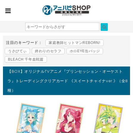
注目のキーワード：
家庭教師ヒットマンREBORN!
うさびてぃ
終わりのセラフ
ホロEYE缶バッジ
BLEACH 千年血戦篇
【BOX】オリジナルTVアニメ『プリンセッション・オーケスト
ラ』トレーディングクリアカード 《スイートチャイナver.》（全8
種）