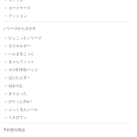
カードケース
クッション
シリーズからさがす
ひょこっとシリーズ
セリホルダー
ハムまるこっと
きゃらフィット
ホロEYE缶バッジ
ばぶたんず！
ねおちむ
きりえった
びりっとZoo！
ぷっくるんシール
うさびてぃ
予約受付商品