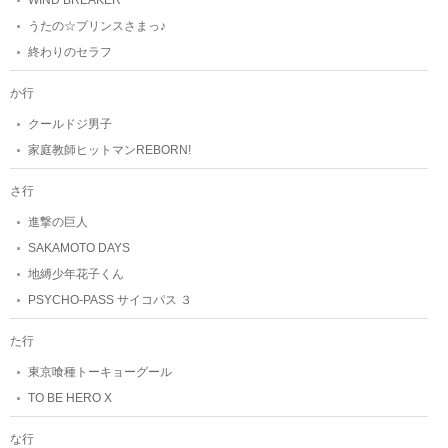
うたの☆プリンスさまっ♪
終わりのセラフ
か行
クールドジ男子
家庭教師ヒットマンREBORN!
さ行
進撃の巨人
SAKAMOTO DAYS
地縛少年花子くん
PSYCHO-PASS サイコパス ３
た行
東京喰種トーキョーグール
TO BE HERO X
な行