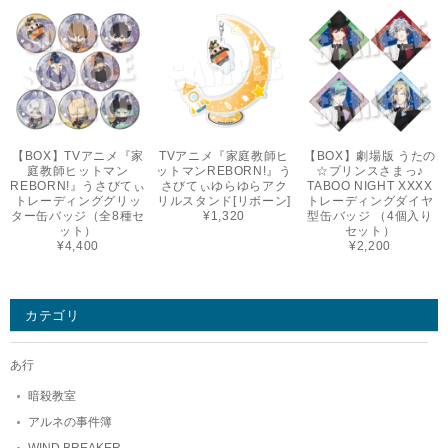
【BOX】TVアニメ『家
TVアニメ『家庭教師ヒ
【BOX】劇場版 うたの
庭教師ヒットマン
ットマンREBORN!』う
☆プリンスさまっ♪
REBORN!』うさびてぃ
さびてぃゆらゆらアク
TABOO NIGHT XXXX
トレーディンググリッ
リルスタンド[リボーン]
トレーディングダイヤ
ター缶バッジ（全8種セ
¥1,320
型缶バッジ （4個入り
ット）
セット）
¥4,400
¥2,200
カテゴリ
あ行
暗殺教室
アルネの事件簿
WIND BREAKER