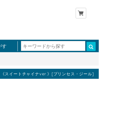
がす
スイートチャイナver.》[プリンセス・ジール]