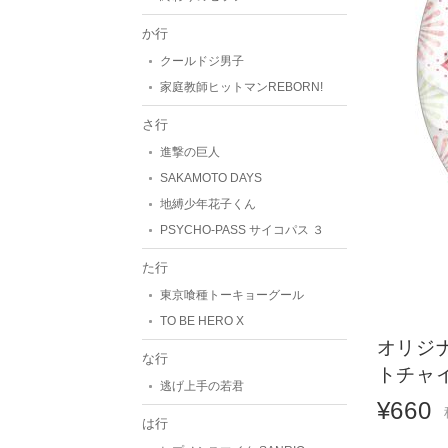
か行
クールドジ男子
家庭教師ヒットマンREBORN!
さ行
進撃の巨人
SAKAMOTO DAYS
地縛少年花子くん
PSYCHO-PASS サイコパス ３
た行
東京喰種トーキョーグール
TO BE HERO X
オリジ
な行
トチャイ
逃げ上手の若君
¥660
は行