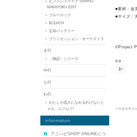
ヒプノシスマイク SANRIO
NAKAYOKU EDIT
■素材：金
ブルーロック
■サイズ：
BLEACH
忘却バッテリー
プリンセッション・オーケストラ
©Project
ま行
〈物語〉シリーズ
数量
や行
ら行
わ行
わたしが恋人になれるわけないじ
ゃん、ムリムリ!
※別途送料が
Information
アニハピSHOP ONLINEにつ