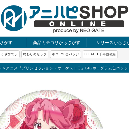
さがす
商品カテゴリからさがす
シリーズからさ
うさびてぃ
終わりのセラフ
ホロEYE缶バッジ
BLEACH 千年血戦篇
TVアニメ『プリンセッション・オーケストラ』BIGホログラム缶バッジ 《