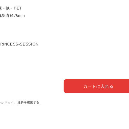
属・紙・PET
丸型直径76mm
 PRINCESS-SESSION
カートに入れる
かかります。
送料を確認する