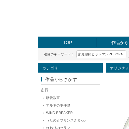
TOP
作品から
注目のキーワード：
家庭教師ヒットマンREBORN!
カテゴリ
オリジナル
作品からさがす
あ行
暗殺教室
アルネの事件簿
WIND BREAKER
うたの☆プリンスさまっ♪
終わりのセラフ