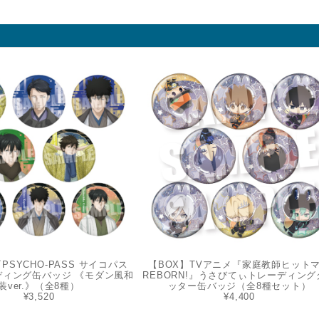
PSYCHO-PASS サイコパス
【BOX】TVアニメ『家庭教師ヒット
ディング缶バッジ 《モダン風和
REBORN!』うさびてぃトレーディング
装ver.》（全8種）
ッター缶バッジ（全8種セット）
¥3,520
¥4,400