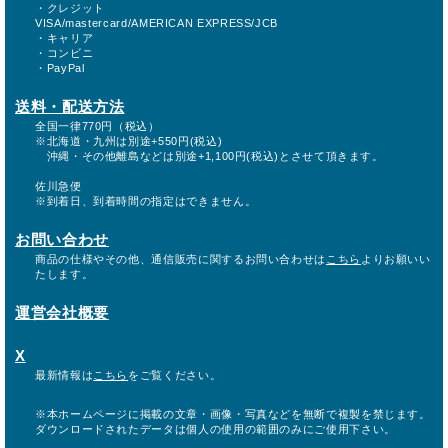
・クレジット
VISA/mastercard/AMERICAN EXPRESS/JCB
・キャリア
・コンビニ
・PayPal
送料・配送方法
全国一律770円（税込）
※北海道・九州は別途+550円(税込)
沖縄・その他離島などは別途+1,100円(税込)とさせて頂きます。
佐川急便
※到着日、到着時間の指定はできません。
お問い合わせ
商品の仕様やその他、通信販売に関するお問い合わせは
こちら
よりお願いい
たします。
運営会社概要
X
最新情報は
こちら
をご覧ください。
※本ホームページに掲載の文章・画像・写真などを無断で複製を禁じます。
ダウンロードされたデータは個人の使用の範囲のみにご使用下さい。