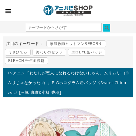
注目のキーワード：
家庭教師ヒットマンREBORN!
うさびてぃ
終わりのセラフ
ホロEYE缶バッジ
BLEACH 千年血戦篇
TVアニメ『わたしが恋人になれるわけないじゃん、ムリムリ!（※
ムリじゃなかった!?）』BIGホログラム缶バッジ《Sweet China
ver.》[王塚 真唯&小柳 香穂]