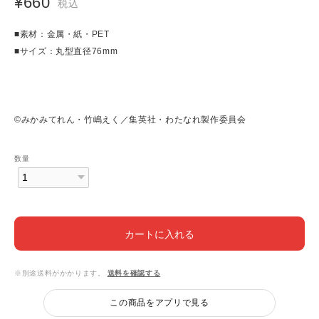
¥660
税込
■素材：金属・紙・PET
■サイズ：丸型直径76mm
©みかみてれん・竹嶋えく／集英社・わたなれ製作委員会
数量
カートに入れる
※別途送料がかかります。
送料を確認する
この商品をアプリで見る