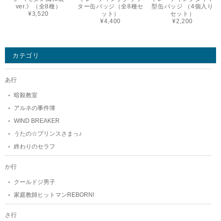
ver.》（全8種）
ター缶バッジ（全8種セ
型缶バッジ （4個入り
¥3,520
ット）
セット）
¥4,400
¥2,200
カテゴリ
あ行
暗殺教室
アルネの事件簿
WIND BREAKER
うたの☆プリンスさまっ♪
終わりのセラフ
か行
クールドジ男子
家庭教師ヒットマンREBORN!
さ行