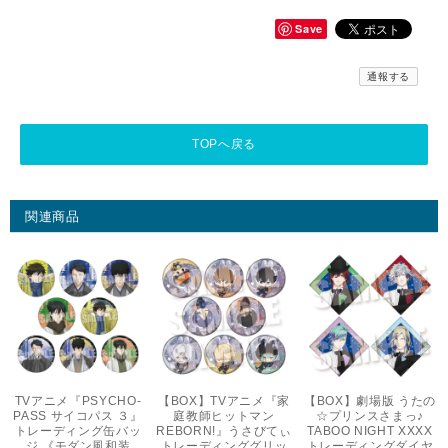
Save
通報する
TOPへ戻る
関連商品
TVアニメ『PSYCHO-
【BOX】TVアニメ『家
【BOX】劇場版 うたの
PASS サイコパス ３』
庭教師ヒットマン
☆プリンスさまっ♪
トレーディング缶バッ
REBORN!』うさびてぃ
TABOO NIGHT XXXX
ジ 《モダン風和装
トレーディンググリッ
トレーディングダイヤ