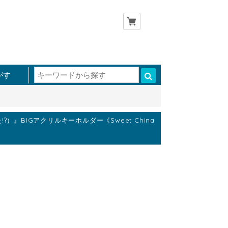
がす
』BIGアクリルキーホルダー《Sweet China