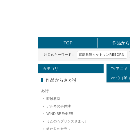
TOP
作品から
注目のキーワード：
家庭教師ヒットマンREBORN!
カテゴリ
TVアニメ
ver.》[琴
作品からさがす
あ行
暗殺教室
アルネの事件簿
WIND BREAKER
うたの☆プリンスさまっ♪
終わりのセラフ