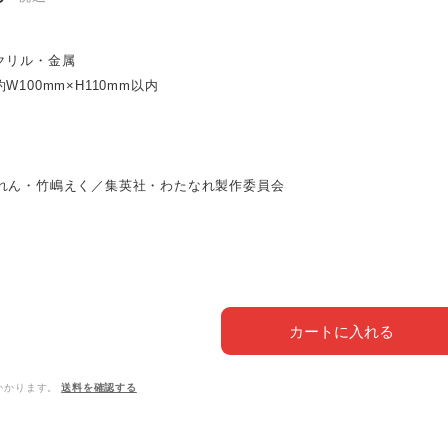
クリル・金属
W100mm×H110mm以内
れん・竹嶋えく／集英社・わたなれ製作委員会
カートに入れる
かかります。
送料を確認する