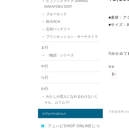
ヒプノシスマイク SANRIO
NAKAYOKU EDIT
ブルーロック
■素材：ア
BLEACH
■サイズ：約
忘却バッテリー
プリンセッション・オーケストラ
ま行
©みかみて
〈物語〉シリーズ
や行
数量
ら行
わ行
わたしが恋人になれるわけないじ
ゃん、ムリムリ!
※別途送料が
Information
アニハピSHOP ONLINEにつ