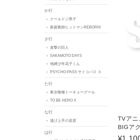
か行
クールドジ男子
家庭教師ヒットマンREBORN!
さ行
進撃の巨人
SAKAMOTO DAYS
地縛少年花子くん
PSYCHO-PASS サイコパス ３
た行
東京喰種トーキョーグール
TO BE HERO X
な行
TVア
逃げ上手の若君
BIGアク
は行
¥1,10