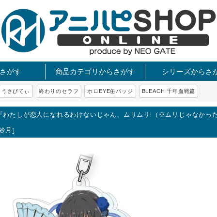
さがす
商品カテゴリからさがす
シリーズからさ
うさびてぃ
終わりのセラフ
ホロEYE缶バッジ
BLEACH 千年血戦篇
『わたしが恋人になれるわけないじゃん、ムリムリ!（※ムリじゃなかった!?）
 紗月]