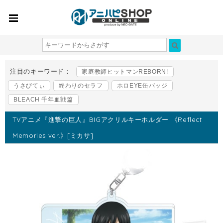
注目のキーワード：
家庭教師ヒットマンREBORN!
うさびてぃ
終わりのセラフ
ホロEYE缶バッジ
BLEACH 千年血戦篇
TVアニメ『進撃の巨人』BIGアクリルキーホルダー 《Reflect
Memories ver.》[ミカサ]