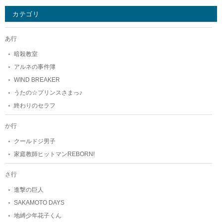
カテゴリ
あ行
暗殺教室
アルネの事件簿
WIND BREAKER
うたの☆プリンスさまっ♪
終わりのセラフ
か行
クールドジ男子
家庭教師ヒットマンREBORN!
さ行
進撃の巨人
SAKAMOTO DAYS
地縛少年花子くん