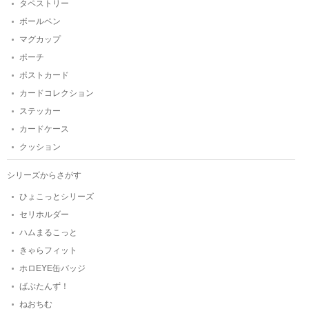
タペストリー
ボールペン
マグカップ
ポーチ
ポストカード
カードコレクション
ステッカー
カードケース
クッション
シリーズからさがす
ひょこっとシリーズ
セリホルダー
ハムまるこっと
きゃらフィット
ホロEYE缶バッジ
ばぶたんず！
ねおちむ