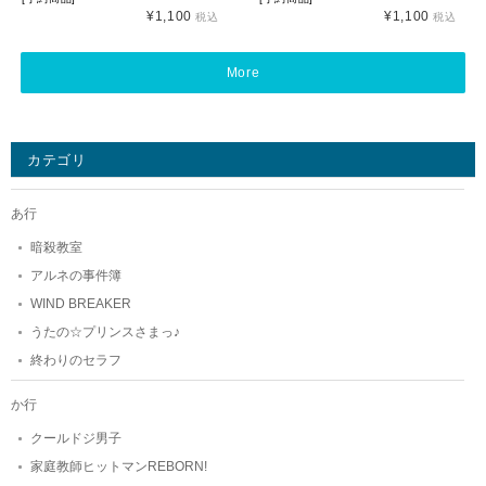
¥1,100
¥1,100
税込
税込
More
カテゴリ
あ行
暗殺教室
アルネの事件簿
WIND BREAKER
うたの☆プリンスさまっ♪
終わりのセラフ
か行
クールドジ男子
家庭教師ヒットマンREBORN!