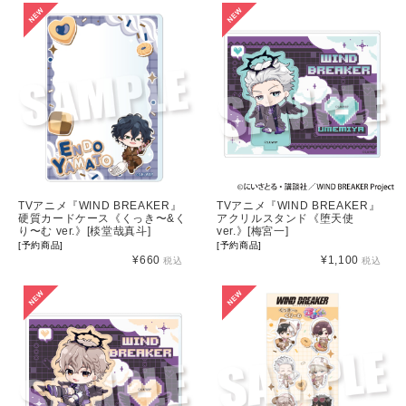
TVアニメ『WIND BREAKER』
TVアニメ『WIND BREAKER』
硬質カードケース《くっき〜&く
アクリルスタンド《堕天使
り〜む ver.》[棪堂哉真斗]
ver.》[梅宮一]
[予約商品]
[予約商品]
¥660
¥1,100
税込
税込