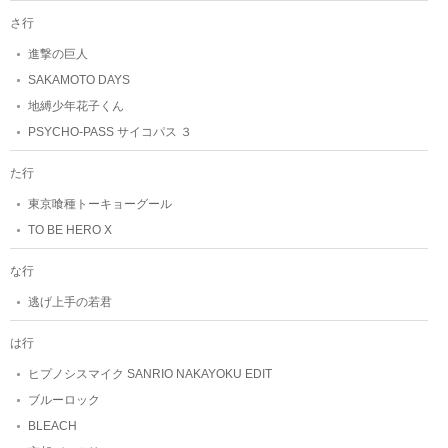
さ行
進撃の巨人
SAKAMOTO DAYS
地縛少年花子くん
PSYCHO-PASS サイコパス ３
た行
東京喰種トーキョーグール
TO BE HERO X
な行
逃げ上手の若君
は行
ヒプノシスマイク SANRIO NAKAYOKU EDIT
ブルーロック
BLEACH