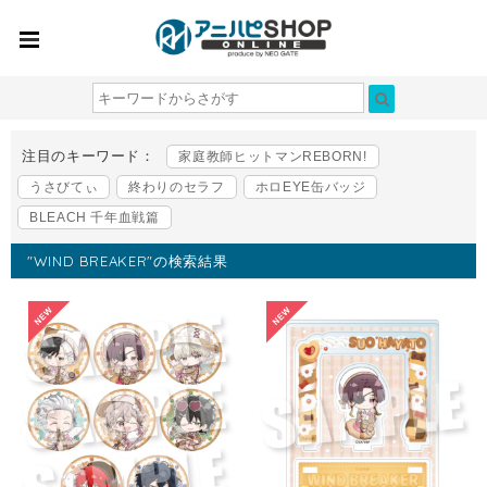
注目のキーワード：
家庭教師ヒットマンREBORN!
うさびてぃ
終わりのセラフ
ホロEYE缶バッジ
BLEACH 千年血戦篇
"WIND BREAKER"の検索結果