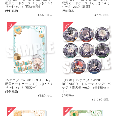
硬質カードケース《くっき〜&く
硬質カードケース《くっき〜&く
り〜む ver.》[蘇枋隼飛]
り〜む ver.》[梶蓮]
[予約商品]
[予約商品]
¥660
¥660
税込
税込
TVアニメ『WIND BREAKER』
【BOX】TVアニメ『WIND
硬質カードケース《くっき〜&く
BREAKER』トレーディング缶バ
り〜む ver.》[梅宮一]
ッジ《堕天使 ver.》（全8種セッ
ト）
[予約商品]
[予約商品]
¥660
税込
¥3,520
税込