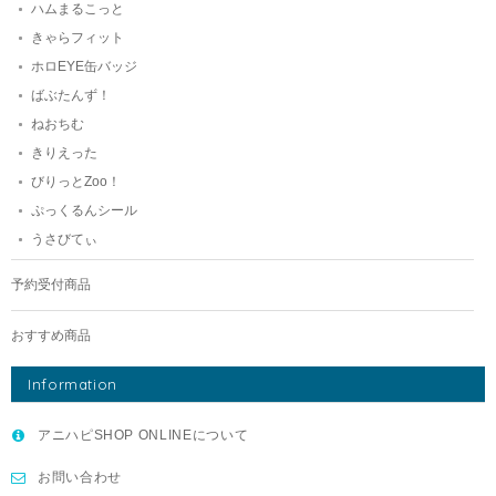
ハムまるこっと
きゃらフィット
ホロEYE缶バッジ
ばぶたんず！
ねおちむ
きりえった
びりっとZoo！
ぷっくるんシール
うさびてぃ
予約受付商品
おすすめ商品
Information
アニハピSHOP ONLINEについて
お問い合わせ